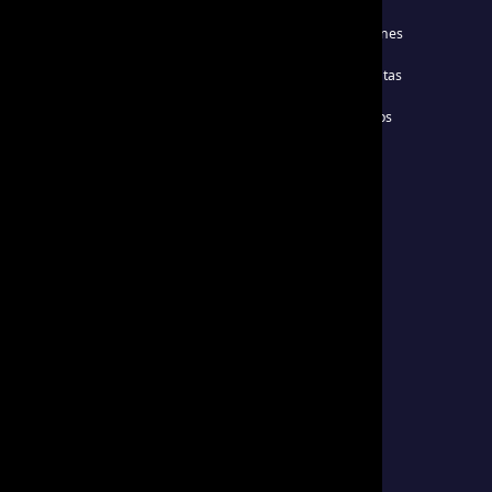
Términos y Condiciones
Libro de Reclamaciones
Preguntas Frecuentes
Resolución de Disputas
Lavado de Dinero
Programa de afiliados
Políticas KyC
Recargas, Retiros y
Promociones
Síguenos en