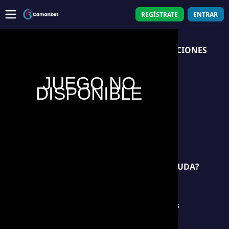
Animadas
VirtualGeneration
REGÍSTRATE
ENTRAR
INFORMACIÓN
NUESTRAS SECCIONES
GENERAL
Apuestas en vivo
Reglas de apuestas
Casino
Depósitos
Promociones
Retiros
Límite de Apuestas
SEGURIDAD &
¿NECESITAS AYUDA?
PRIVACIDAD
Nuestras tiendas
Politica de Privacidad
Trabaja con nosotros
Juego Responsable
Contáctanos