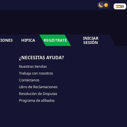
ES
INICIAR
IONES
HIPICA
REGISTRATE
SESIÓN
¿NECESITAS AYUDA?
Nuestras tiendas
Trabaja con nosotros
Contáctanos
Libro de Reclamaciones
Resolución de Disputas
Programa de afiliados