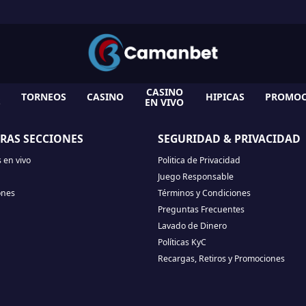
CASINO
TORNEOS
CASINO
HIPICAS
PROMOC
S
EN VIVO
RAS SECCIONES
SEGURIDAD & PRIVACIDAD
 en vivo
Politica de Privacidad
Juego Responsable
ones
Términos y Condiciones
Preguntas Frecuentes
Lavado de Dinero
Políticas KyC
Recargas, Retiros y Promociones