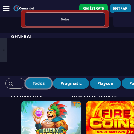
REGÍSTRATE
ENTRAR
Todos
INFORMACIÓN
NUESTRAS SECCIONES
GENERAL
Apuestas en vivo
Reglas de apuestas
<
Casino
Depósitos
Promociones
Retiros
Límite de Apuestas
Pragmatic
Playson
Pa
Todos
SEGURIDAD &
¿NECESITAS AYUDA?
PRIVACIDAD
Nuestras tiendas
Fire Coins: Hold A
Lucky Jaguar
Politica de Privacidad
 Win
Trabaja con nosotros
JUGAR AHORA
JUGAR AHORA
Juego Responsable
Contáctanos